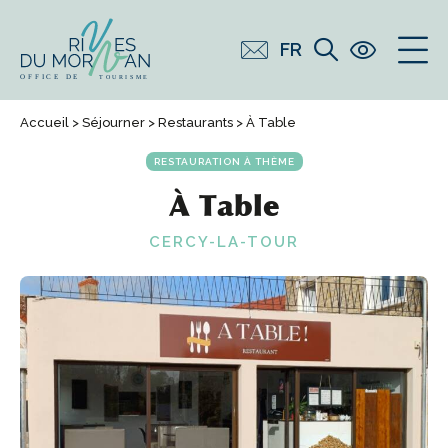
FR
Accueil
>
Séjourner
>
Restaurants
> À Table
RESTAURATION À THÈME
À Table
CERCY-LA-TOUR