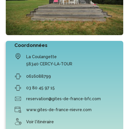
Coordonnées
La Coulangette
58340
CERCY-LA-TOUR
0616088799
03 80 45 97 15
reservation@gites-de-france-bfc.com
www.gites-de-france-nievre.com
Voir l'itinéraire