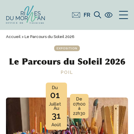
FR
Accueil
> Le Parcours du Soleil 2026
EXPOSITION
Le Parcours du Soleil 2026
POIL
Du
01
De
Juillet
07h00
Au
à
31
22h30
Août