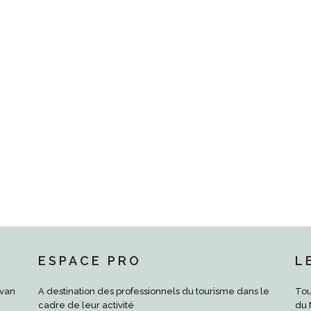
ESPACE PRO
L
rvan
A destination des professionnels du tourisme dans le
Tou
cadre de leur activité
du 