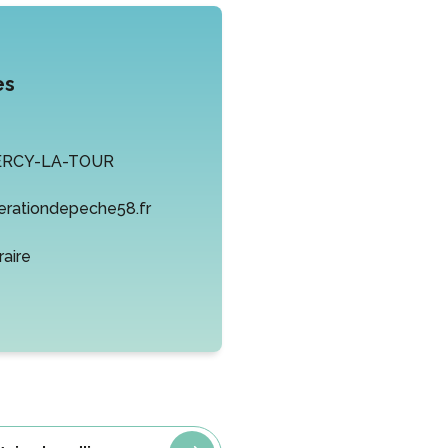
es
ERCY-LA-TOUR
rationdepeche58.fr
éraire