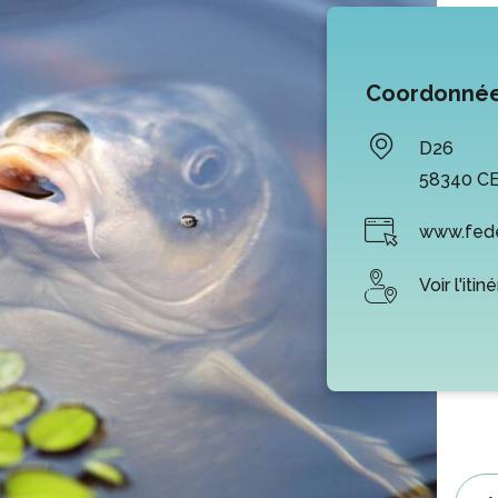
Coordonné
D26
58340
C
www.fede
Voir l'itin