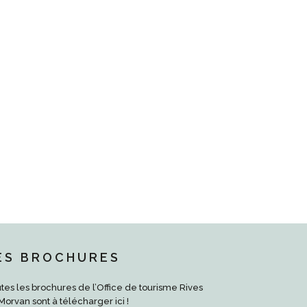
ES BROCHURES
tes les brochures de l’Office de tourisme Rives
Morvan sont à télécharger ici !