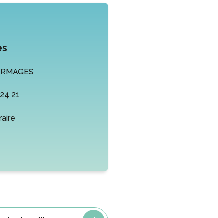
es
ERMAGES
 24 21
éraire