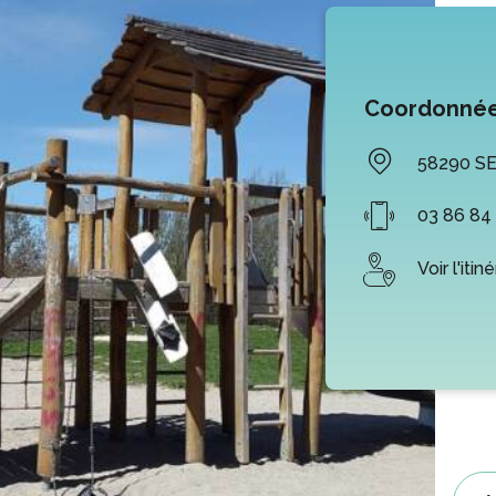
Coordonné
58290
S
03 86 84
Voir l'itin